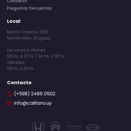
Contacto
Preguntas frecuentes
Local
Monte Caseros 3219
Montevideo, Uruguay
De Lunes a Viernes
09 hs. a 13 hs. / 14 hs. a 18 hs.
Sábados
09 hs. a 13 hs.
Contacto
(+598) 2486 0502
info@califano.uy