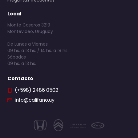
Preguntas frecuentes
Local
Monte Caseros 3219
Montevideo, Uruguay
De Lunes a Viernes
09 hs. a 13 hs. / 14 hs. a 18 hs.
Sábados
09 hs. a 13 hs.
Contacto
(+598) 2486 0502
info@califano.uy