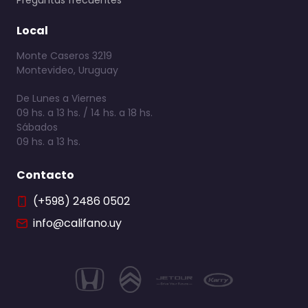
Preguntas frecuentes
Local
Monte Caseros 3219
Montevideo, Uruguay
De Lunes a Viernes
09 hs. a 13 hs. / 14 hs. a 18 hs.
Sábados
09 hs. a 13 hs.
Contacto
(+598) 2486 0502
info@califano.uy