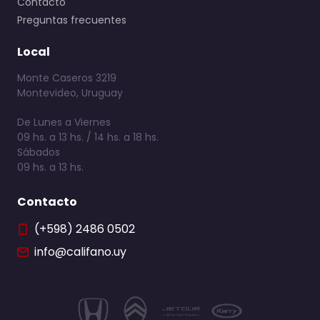
Contacto
Preguntas frecuentes
Local
Monte Caseros 3219
Montevideo, Uruguay
De Lunes a Viernes
09 hs. a 13 hs. / 14 hs. a 18 hs.
Sábados
09 hs. a 13 hs.
Contacto
(+598) 2486 0502
info@califano.uy