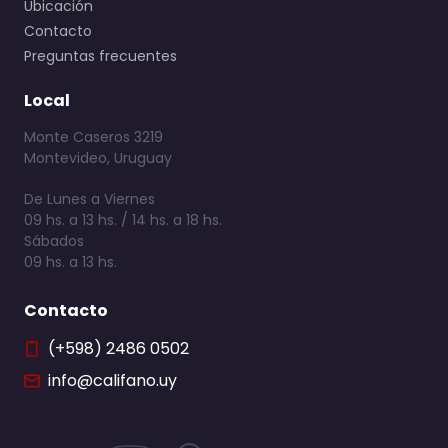
Ubicación
Contacto
Preguntas frecuentes
Local
Monte Caseros 3219
Montevideo, Uruguay
De Lunes a Viernes
09 hs. a 13 hs. / 14 hs. a 18 hs.
Sábados
09 hs. a 13 hs.
Contacto
(+598) 2486 0502
info@califano.uy