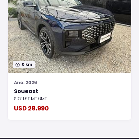
0 km
Año: 2026
Soueast
S07 1.5T MT 6MT
USD 28.990