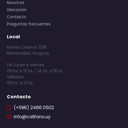
Nosotros
Ubicación
Contacto
Preguntas frecuentes
Local
Monte Caseros 3219
Montevideo, Uruguay
De Lunes a Viernes
09 hs. a 13 hs. / 14 hs. a 18 hs.
Sábados
09 hs. a 13 hs.
Contacto
(+598) 2486 0502
info@califano.uy