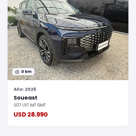
0 km
Año: 2026
Soueast
S07 1.5T MT 6MT
USD 28.990