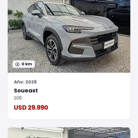
0 km
Año: 2026
Soueast
S06
USD 29.990