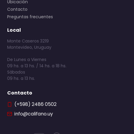
Ubicación
Contacto
Preguntas frecuentes
Local
Monte Caseros 3219
Montevideo, Uruguay
De Lunes a Viernes
09 hs. a 13 hs. / 14 hs. a 18 hs.
Sábados
09 hs. a 13 hs.
Contacto
(+598) 2486 0502
info@califano.uy