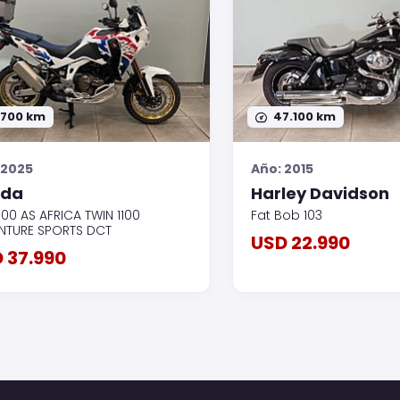
.700 km
47.100 km
 2025
Año: 2015
nda
Harley Davidson
100 AS AFRICA TWIN 1100
Fat Bob 103
NTURE SPORTS DCT
USD 22.990
 37.990