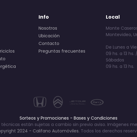
Info
Local
Nosotros
Monte Caseros
Montevideo, U
Ubicación
Contacto
De Lunes a Vie
iciclos
Preguntas frecuentes
09 hs. a 13 hs. /
uto
Sábados
ergética
09 hs. a 13 hs.
Sorteos y Promociones - Bases y Condiciones
 técnicas están sujetas a cambio sin previo aviso. Imágenes me
pyright 2024 - Califano Automóviles.
Todos los derechos reser