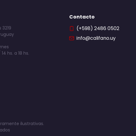
Contacto
 3219
(+598) 2486 0502
ruguay
info@califano.uy
rnes
 14 hs. a 18 hs.
ramente ilustrativas.
vados