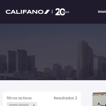
Inic
filtros activos
Resultados 2
20001-50000
×