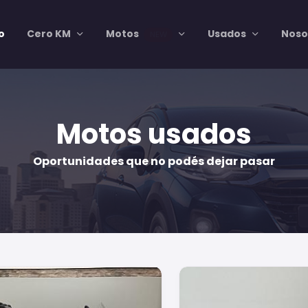
io
Cero KM
Motos
Usados
Noso
NEW
Motos usados
Oportunidades que no podés dejar pasar