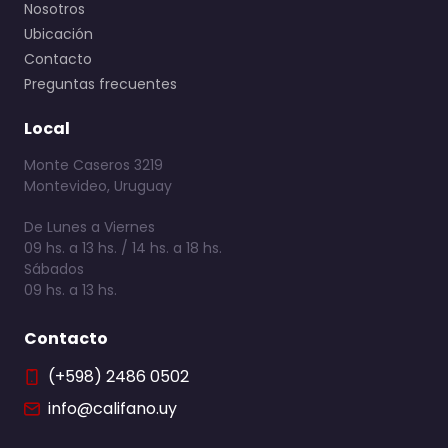
Nosotros
Ubicación
Contacto
Preguntas frecuentes
Local
Monte Caseros 3219
Montevideo, Uruguay
De Lunes a Viernes
09 hs. a 13 hs. / 14 hs. a 18 hs.
Sábados
09 hs. a 13 hs.
Contacto
(+598) 2486 0502
info@califano.uy