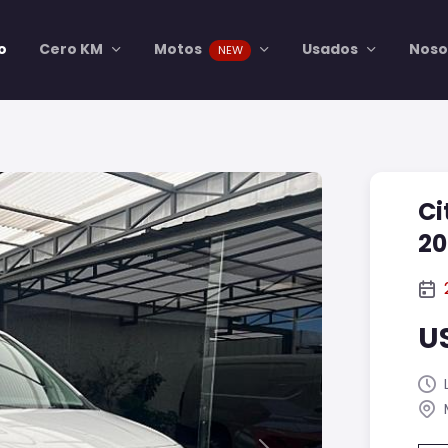
io
Cero KM
Motos
Usados
Noso
NEW
Ci
20
U