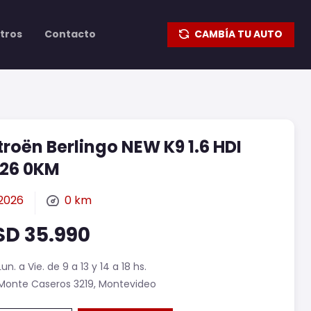
tros
Contacto
CAMBÍA TU AUTO
troën Berlingo NEW K9 1.6 HDI
26 0KM
2026
0 km
SD 35.990
Lun. a Vie. de 9 a 13 y 14 a 18 hs.
Monte Caseros 3219, Montevideo