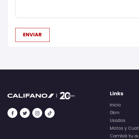
ENVIAR
Links
Inicio
0km
Usados
Motos y Cuatr
Cambiá tu a