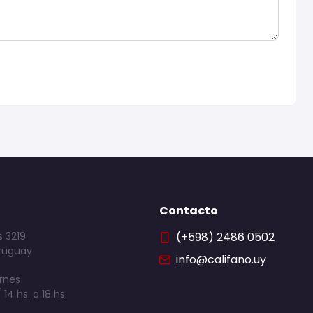
Contacto
 3219
(+598) 2486 0502
ruguay
info@califano.uy
rnes
 14 hs. a 18 hs.