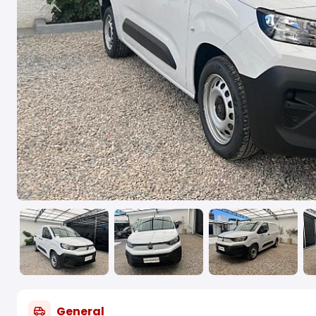
Previous
General