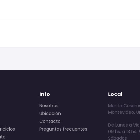
Info
Local
Nosotros
Monte Caseros
Montevideo, U
Ubicación
Contacto
De Lunes a Vie
iciclos
Preguntas frecuentes
09 hs. a 13 hs. /
uto
Sábados