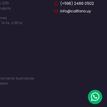
 3219
(+598) 2486 0502
ruguay
info@califano.uy
rnes
 14 hs. a 18 hs.
ramente ilustrativas.
vados