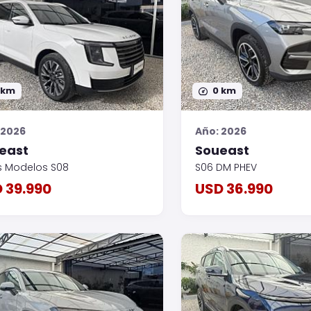
 km
0 km
 2026
Año: 2026
east
Soueast
s Modelos S08
S06 DM PHEV
 39.990
USD 36.990