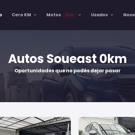
io
Cero KM
Motos
Usados
Noso
NEW
Autos Soueast 0km
Oportunidades que no podés dejar pasar