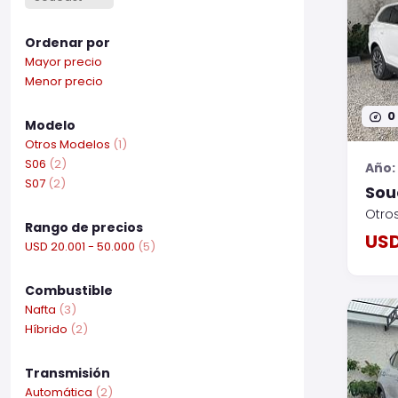
Ordenar por
Mayor precio
Menor precio
0
Modelo
Otros Modelos
(1)
S06
(2)
Año:
S07
(2)
Sou
Otro
Rango de precios
USD
USD 20.001 - 50.000
(5)
Combustible
Nafta
(3)
Híbrido
(2)
Transmisión
Automática
(2)