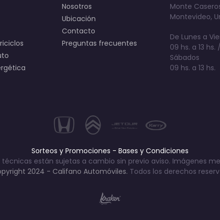
Nosotros
Monte Caseros
Montevideo, U
Ubicación
Contacto
De Lunes a Vie
iciclos
Preguntas frecuentes
09 hs. a 13 hs. /
uto
Sábados
ergética
09 hs. a 13 hs.
Sorteos y Promociones - Bases y Condiciones
 técnicas están sujetas a cambio sin previo aviso. Imágenes me
pyright 2024 - Califano Automóviles.
Todos los derechos reser