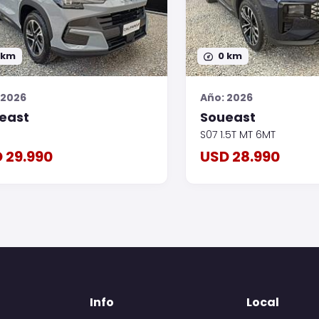
 km
0 km
 2026
Año: 2026
east
Soueast
S07 1.5T MT 6MT
 29.990
USD 28.990
Info
Local