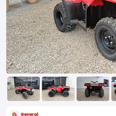
Previous
General