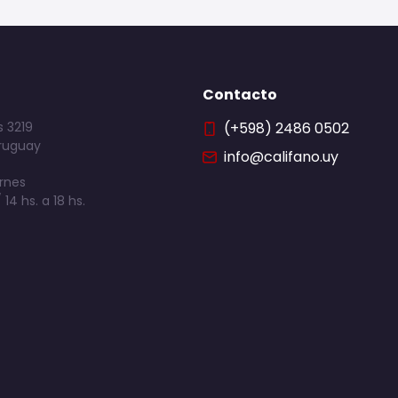
Contacto
 3219
(+598) 2486 0502
ruguay
info@califano.uy
rnes
 14 hs. a 18 hs.