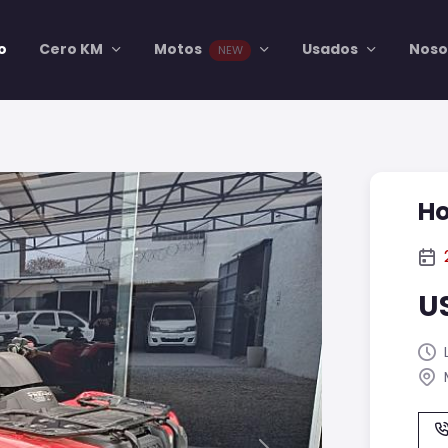
io
Cero KM
Motos
Usados
Noso
NEW
Ho
U