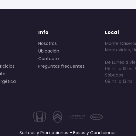
Info
Local
Nosotros
Monte Caseros
Montevideo, U
Ubicación
Contacto
De Lunes a Vie
iciclos
Preguntas frecuentes
09 hs. a 13 hs. /
uto
Sábados
ergética
09 hs. a 13 hs.
Sorteos y Promociones - Bases y Condiciones