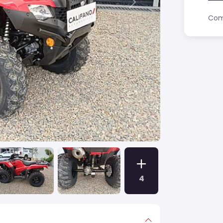
Next
Comp
4