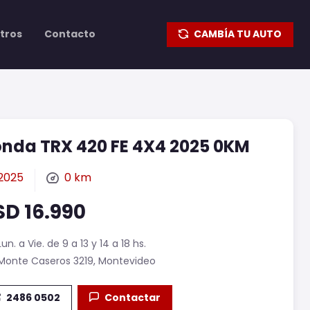
tros
Contacto
CAMBÍA TU AUTO
nda TRX 420 FE 4X4 2025 0KM
2025
0 km
SD 16.990
Lun. a Vie. de 9 a 13 y 14 a 18 hs.
Monte Caseros 3219, Montevideo
2486 0502
Contactar