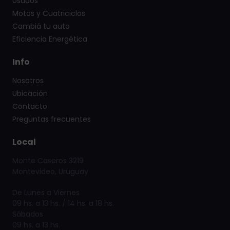
Usados
Motos y Cuatriciclos
Cambiá tu auto
Eficiencia Energética
Info
Nosotros
Ubicación
Contacto
Preguntas frecuentes
Local
Monte Caseros 3219
Montevideo, Uruguay
De Lunes a Viernes
09 hs. a 13 hs. / 14 hs. a 18 hs.
Sábados
09 hs. a 13 hs.