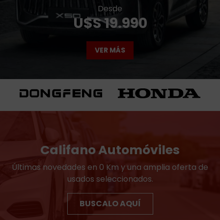
S06 desde
Desde
U$S 29.990
U$S 19.990
VER MÁS
VER MÁS
Califano Automóviles
Últimas novedades en 0 Km y una amplia oferta de
usados seleccionados.
BUSCALO AQUÍ