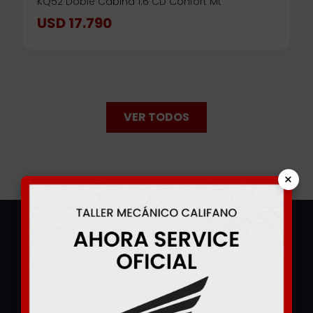
KQ52 Doble Cabina 1.6 CD Confort Mt
USD 17.790
VER TODOS
×
Que dicen nuestros clientes